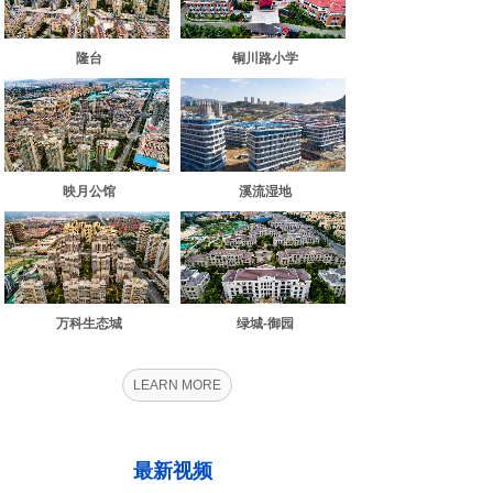
铜川路小学
隆台
映月公馆
溪流湿地
万科生态城
绿城-御园
LEARN MORE
最新视频