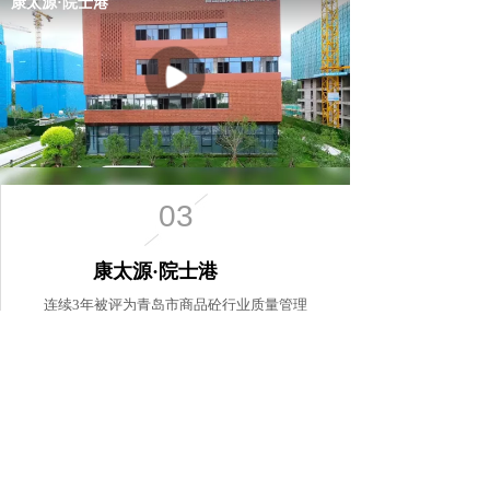
03
康太源·院士港
连续3年被评为青岛市商品砼行业质量管理
先进单位，
规模和效益跨入我市业内前列
60 +
120 +
880 +
辆混凝土专用搅拌
商业合作客户
成功合作案例
站